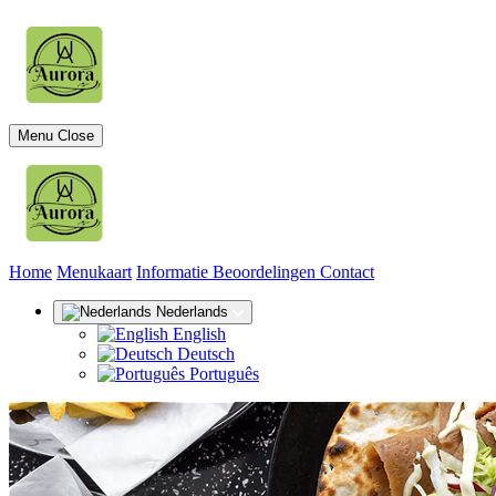
Menu
Close
(huidige)
Home
Menukaart
Informatie
Beoordelingen
Contact
Nederlands
English
Deutsch
Português